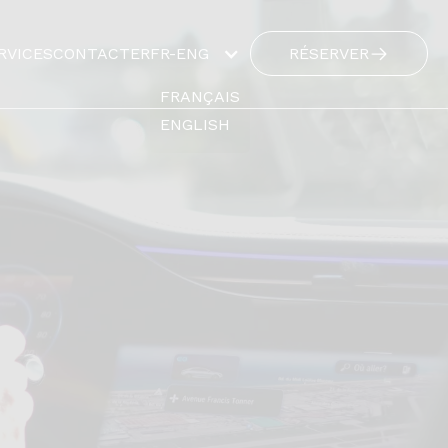
RVICES
CONTACTER
FR-ENG
RÉSERVER
FRANÇAIS
ENGLISH