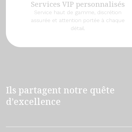
Services VIP personnalisés
Service haut de gamme, discrétion
assurée et attention portée à chaque
détail.
Ils partagent notre quête
d’excellence