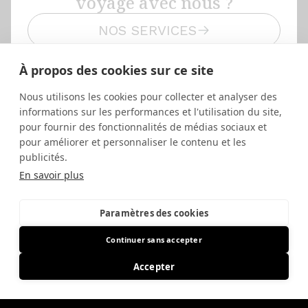
voyage avec nous ?
NOS SERVICES
NOS VÉHICULES
À propos des cookies sur ce site
Nous utilisons les cookies pour collecter et analyser des
informations sur les performances et l'utilisation du site,
pour fournir des fonctionnalités de médias sociaux et
pour améliorer et personnaliser le contenu et les
publicités.
Services VIP personnalisés
En savoir plus
Service haut de gamme, discrétion assurée et
attention portée à chaque détail.
Paramètres des cookies
Continuer sans accepter
Disponibilité 24/7
Accepter
Disponible 24h/24, 7j/7 pour répondre à toutes
vos demandes, à tout moment.