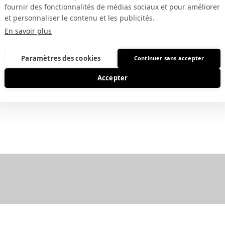
fournir des fonctionnalités de médias sociaux et pour améliorer
et personnaliser le contenu et les publicités.
En savoir plus
Paramètres des cookies
Continuer sans accepter
Année
2025
Accepter
Passagers
3
Baggages
2