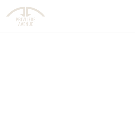
Berline
2025
3
2
Privilège Avenue est fier de vous proposer la nouv
Mercedes-Benz, la référence en matière de transp
% électrique. Avec ses finitions haut de gamme et 
spacieux et technologique, la EQE offre un confo