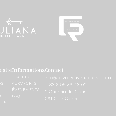
 site
Informations
Contact
TRAJETS
info@privilegeavenuecars.com
OS
AÉROPORTS
+ 33 6 95 89 43 02
ÉVÉNEMENTS
2 Chemin du Claus
ES
FAQ
06110 Le Cannet
TER